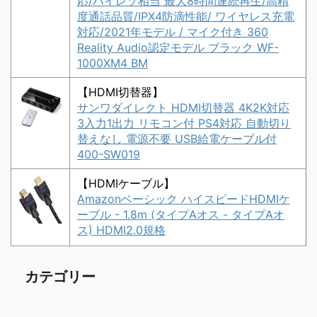
応/ハイレゾ相当 最大8時間連続再生/高精
度通話品質/IPX4防滴性能/ ワイヤレス充電
対応/2021年モデル / マイク付き 360
Reality Audio認定モデル ブラック WF-
1000XM4 BM
【HDMI切替器】
サンワダイレクト HDMI切替器 4K2K対応
3入力1出力 リモコン付 PS4対応 自動切り
替えなし 電源不要 USB給電ケーブル付
400-SW019
【HDMIケーブル】
Amazonベーシック ハイスピードHDMIケ
ーブル - 1.8m (タイプAオス - タイプAオ
ス) HDMI2.0規格
カテゴリー