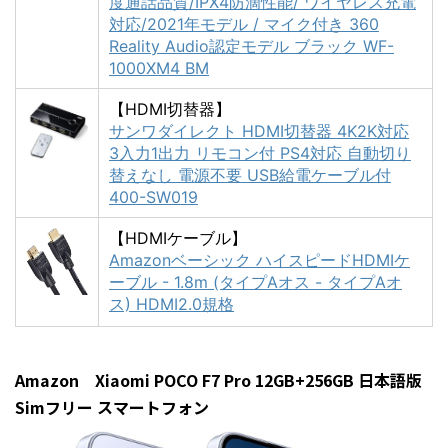
度通話品質/IPX4防滴性能/ ワイヤレス充電
対応/2021年モデル / マイク付き 360
Reality Audio認定モデル ブラック WF-
1000XM4 BM
【HDMI切替器】
サンワダイレクト HDMI切替器 4K2K対応
3入力1出力 リモコン付 PS4対応 自動切り
替えなし 電源不要 USB給電ケーブル付
400-SW019
【HDMIケーブル】
Amazonベーシック ハイスピードHDMIケ
ーブル - 1.8m (タイプAオス - タイプAオ
ス) HDMI2.0規格
Amazon Xiaomi POCO F7 Pro 12GB+256GB 日本語版
Simフリー スマートフォン