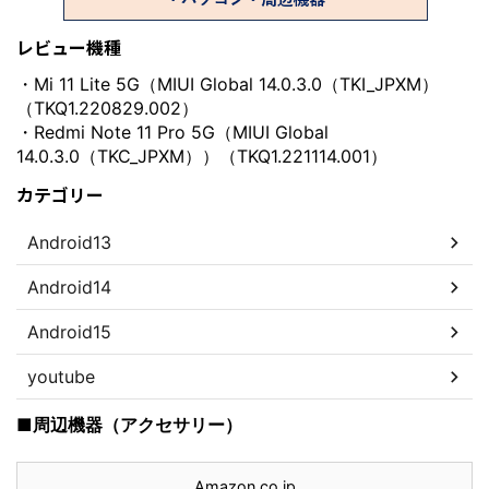
レビュー機種
・Mi 11 Lite 5G（MIUI Global 14.0.3.0（TKI_JPXM）
（TKQ1.220829.002）
・Redmi Note 11 Pro 5G（MIUI Global
14.0.3.0（TKC_JPXM））（TKQ1.221114.001）
カテゴリー
Android13
Android14
Android15
youtube
■周辺機器（アクセサリー）
Amazon.co.jp