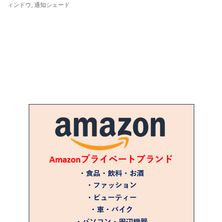
ィンドウ
,
通知シェード