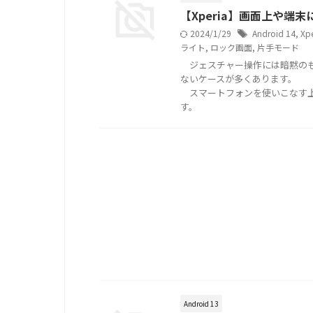
【Xperia】画面上や端末
2024/1/29
Android 14
,
Xp
ライト
,
ロック画面
,
片手モード
ジェスチャー操作には暗黙のも
ないケースが多くあります。
スマートフォンを使いこなす上
す。
Android 13