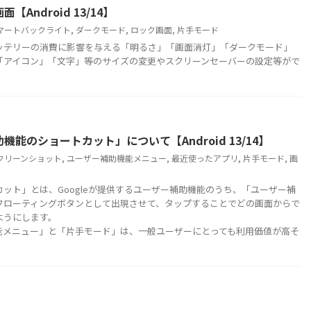
【Android 13/14】
マートバックライト
,
ダークモード
,
ロック画面
,
片手モード
ッテリーの消費に影響を与える「明るさ」「画面消灯」「ダークモード」
「アイコン」「文字」等のサイズの変更やスクリーンセーバーの設定等がで
助機能のショートカット」について【Android 13/14】
クリーンショット
,
ユーザー補助機能メニュー
,
最近使ったアプリ
,
片手モード
,
画
ット」とは、Googleが提供するユーザー補助機能のうち、「ユーザー補
フローティングボタンとして出現させて、タップすることでどの画面からで
ようにします。
メニュー」と「片手モード」は、一般ユーザーにとっても利用価値が高そ