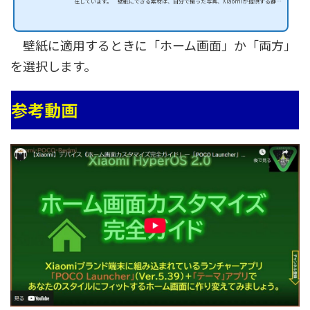
在しています。 壁紙にできる素材は、自分で撮った写真、Xiaomiが提供する静止
画や動く壁紙で、さらにそれらをAIを使った加工やユーザー自身でカスタマイズが
できるようになっています。 ロック画面の場合は、壁紙を自動変更してくれる
「壁紙カルーセル」機能も利用できます。 (adsbygoogle = window.adsbygoogle |
壁紙に適用するときに「ホーム画面」か「両方」
| ).push({});メモ・レビュー機種：Xiaomi POCO F7 Pro （24117RK2CG）・OSバ
ージョン：HyperOS 3.0.4.0.WOKMIXM ・Android バージ...
を選択します。
参考動画