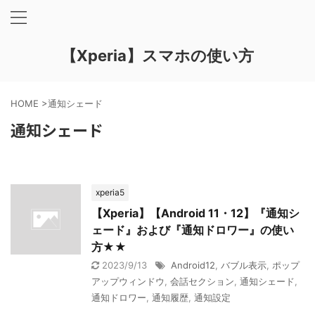
【Xperia】スマホの使い方
HOME
>
通知シェード
通知シェード
xperia5
【Xperia】【Android 11・12】『通知シ
ェード』および『通知ドロワー』の使い
方★★
2023/9/13
Android12
,
バブル表示
,
ポップ
アップウィンドウ
,
会話セクション
,
通知シェード
,
通知ドロワー
,
通知履歴
,
通知設定