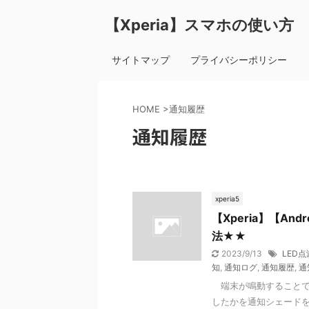
【Xperia】スマホの使い方
サイトマップ
プライバシーポリシー
HOME
>
通知履歴
通知履歴
xperia5
【Xperia】【An
法★★
2023/9/13
LED点
知
,
通知ログ
,
通知履歴
,
通
端末が鳴動することで
したかを通知シェード