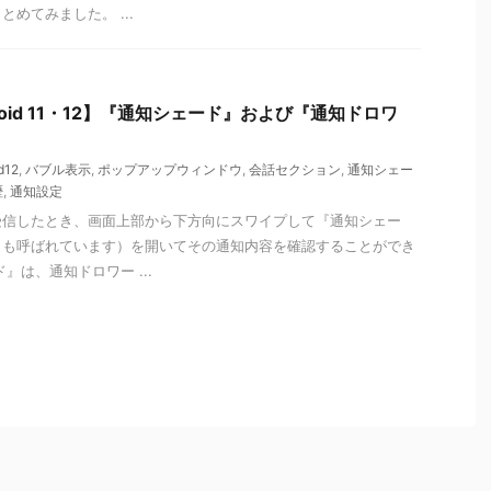
めてみました。 ...
droid 11・12】『通知シェード』および『通知ドロワ
d12
,
バブル表示
,
ポップアップウィンドウ
,
会話セクション
,
通知シェー
歴
,
通知設定
信したとき、画面上部から下方向にスワイプして『通知シェー
とも呼ばれています）を開いてその通知内容を確認することができ
は、通知ドロワー ...