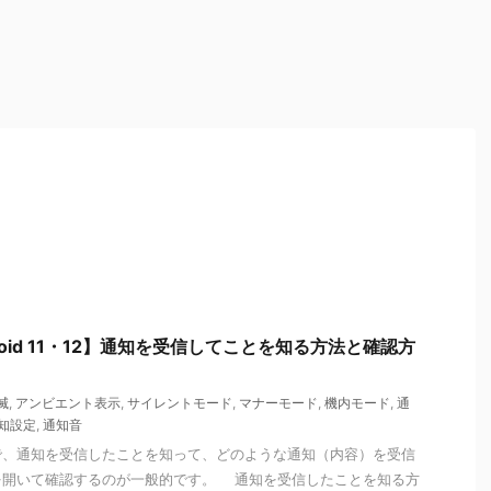
droid 11・12】通知を受信してことを知る方法と確認方
滅
,
アンビエント表示
,
サイレントモード
,
マナーモード
,
機内モード
,
通
知設定
,
通知音
、通知を受信したことを知って、どのような通知（内容）を受信
を開いて確認するのが一般的です。 通知を受信したことを知る方