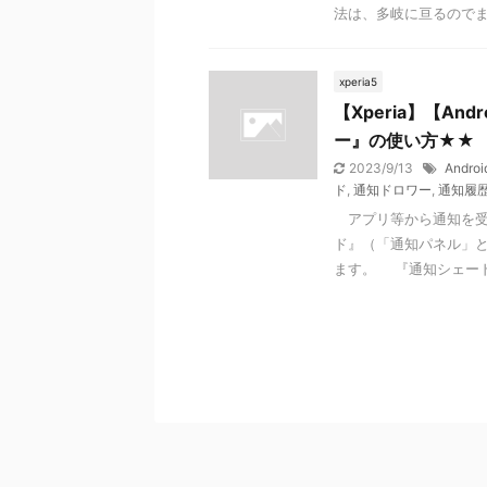
法は、多岐に亘るのでまと
xperia5
【Xperia】【An
ー』の使い方★★
2023/9/13
Androi
ド
,
通知ドロワー
,
通知履
アプリ等から通知を受
ド』（「通知パネル」
ます。 『通知シェード』