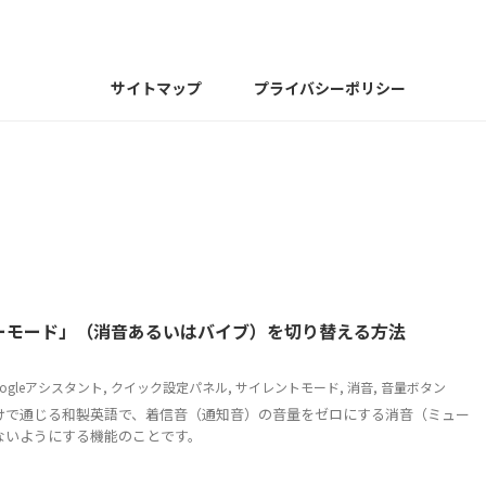
サイトマップ
プライバシーポリシー
マナーモード」（消音あるいはバイブ）を切り替える方法
oogleアシスタント
,
クイック設定パネル
,
サイレントモード
,
消音
,
音量ボタン
で通じる和製英語で、着信音（通知音）の音量をゼロにする消音（ミュー
ないようにする機能のことです。