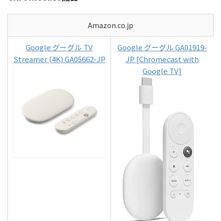
Amazon.co.jp
Google グーグル TV
Google グーグル GA01919-
Streamer (4K) GA05662-JP
JP [Chromecast with
Google TV]