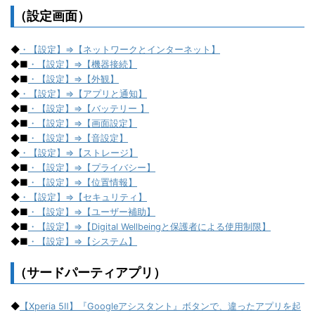
（設定画面）
◆
・【設定】⇒【ネットワークとインターネット】
◆■
・【設定】⇒【機器接続】
◆■
・【設定】⇒【外観】
◆
・【設定】⇒【アプリと通知】
◆■
・【設定】⇒【バッテリー 】
◆■
・【設定】⇒【画面設定】
◆■
・【設定】⇒【音設定】
◆
・【設定】⇒【ストレージ】
◆■
・【設定】⇒【プライバシー】
◆■
・【設定】⇒【位置情報】
◆
・【設定】⇒【セキュリティ】
◆■
・【設定】⇒【ユーザー補助】
◆■
・【設定】⇒【Digital Wellbeingと保護者による使用制限】
◆■
・【設定】⇒【システム】
（サードパーティアプリ）
◆
【Xperia 5Ⅱ】『Googleアシスタント』ボタンで、違ったアプリを起