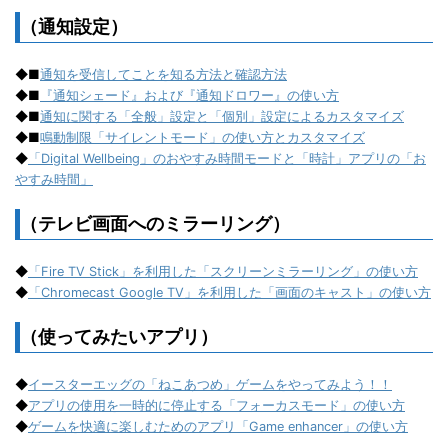
（通知設定）
◆■
通知を受信してことを知る方法と確認方法
◆■
『通知シェード』および『通知ドロワー』の使い方
◆■
通知に関する「全般」設定と「個別」設定によるカスタマイズ
◆■
鳴動制限「サイレントモード」の使い方とカスタマイズ
◆
「Digital Wellbeing」のおやすみ時間モードと「時計」アプリの「お
やすみ時間」
（テレビ画面へのミラーリング）
◆
「Fire TV Stick」を利用した「スクリーンミラーリング」の使い方
◆
「Chromecast Google TV」を利用した「画面のキャスト」の使い方
（使ってみたいアプリ）
◆
イースターエッグの「ねこあつめ」ゲームをやってみよう！！
◆
アプリの使用を一時的に停止する「フォーカスモード」の使い方
◆
ゲームを快適に楽しむためのアプリ「Game enhancer」の使い方