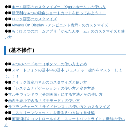
◆■
ホーム画面のカスタマイズー「Xperiaホーム」の使い方
◆■
超便利な４つの独自ショートカットを使ってみよう！！
◆■
ロック画面のカスタマイズ
◆■
Always On Display（アンビエント表示）のカスタマイズ
◆■
もうひとつのホームアプリ「かんたんホーム」のカスタマイズと使
い方
（基本操作）
◆■
４つのハードキー（ボタン）の使い方まとめ
◆■
スマートフォンの基本中の基本 ジェスチャー操作をマスターしよ
う。！！
◆■
クイック設定パネルのカスタマイズと使い方
◆■
「システムナビゲーション」の使い方と変更方法
◆
マルチウィンドウ（分割画面）にする方法とその使い方
◆
画面を縮小できる「片手モード」の使い方
◆
サブランチャー的「サイドセンス」の使い方とカスタマイズ
◆■
「スクリーンショット」を撮る５つ方法＋番外編
◆■
画面消灯をコントロールする「スマートバックライト」機能の使い
方